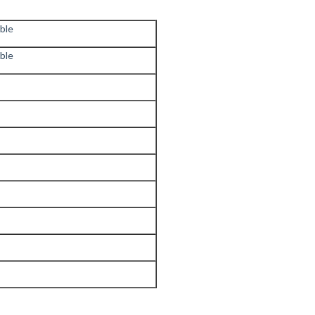
ble
ble
62mm