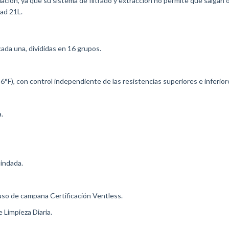
ción, ya que su sistema de filtrado y extracción no permite que salgan o
dad 21L.
ada una, divididas en 16 grupos.
°F), con control independiente de las resistencias superiores e inferior
.
indada.
l uso de campana Certificación Ventless.
 Limpieza Diaria.